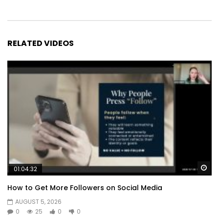
RELATED VIDEOS
Wa
01:04:32
How to Get More Followers on Social Media
AUGUST 5, 2026
0
25
0
0