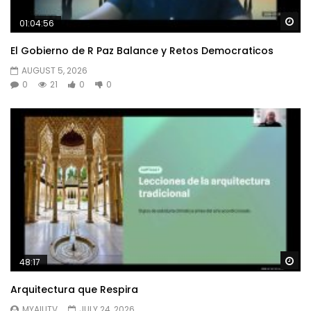
Wa
01:04:56
El Gobierno de R Paz Balance y Retos Democraticos
AUGUST 5, 2026
0
21
0
0
Wa
48:17
Arquitectura que Respira
MYAIUTV
JULY 24, 2026