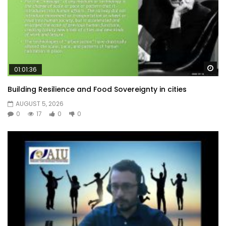
Wa
01:01:36
Building Resilience and Food Sovereignty in cities
AUGUST 5, 2026
0
17
0
0