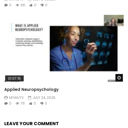
0
66
0
0
Wa
01:07:15
Applied Neuropsychology
MYAIUTV
JULY 24, 2026
0
76
0
0
LEAVE YOUR COMMENT